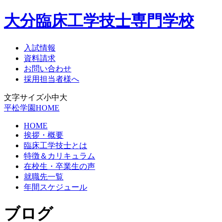
大分臨床工学技士専門学校
入試情報
資料請求
お問い合わせ
採用担当者様へ
文字サイズ
小
中
大
平松学園HOME
HOME
挨拶・概要
臨床工学技士とは
特徴＆カリキュラム
在校生・卒業生の声
就職先一覧
年間スケジュール
ブログ