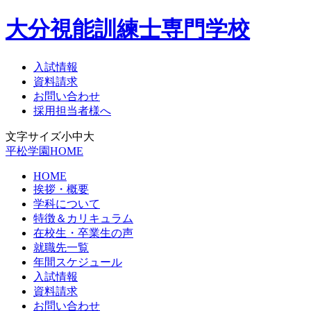
大分視能訓練士専門学校
入試情報
資料請求
お問い合わせ
採用担当者様へ
文字サイズ
小
中
大
平松学園HOME
HOME
挨拶・概要
学科について
特徴＆カリキュラム
在校生・卒業生の声
就職先一覧
年間スケジュール
入試情報
資料請求
お問い合わせ