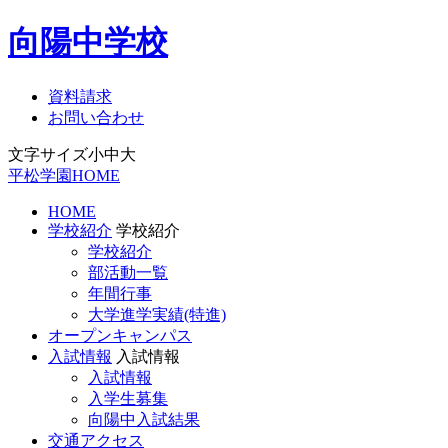
向陽中学校
資料請求
お問い合わせ
文字サイズ
小
中
大
平松学園HOME
HOME
学校紹介
学校紹介
学校紹介
部活動一覧
年間行事
大学進学実績(特進)
オープンキャンパス
入試情報
入試情報
入試情報
入学生募集
向陽中入試結果
交通アクセス