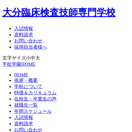
大分臨床検査技師専門学校
入試情報
資料請求
お問い合わせ
採用担当者様へ
文字サイズ
小
中
大
平松学園HOME
HOME
挨拶・概要
学科について
特徴＆カリキュラム
在校生・卒業生の声
就職先一覧
年間スケジュール
入試情報
資料請求
お問い合わせ