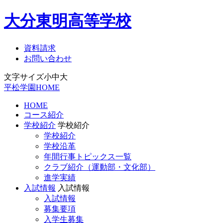
大分東明高等学校
資料請求
お問い合わせ
文字サイズ
小
中
大
平松学園HOME
HOME
コース紹介
学校紹介
学校紹介
学校紹介
学校沿革
年間行事トピックス一覧
クラブ紹介（運動部・文化部）
進学実績
入試情報
入試情報
入試情報
募集要項
入学生募集