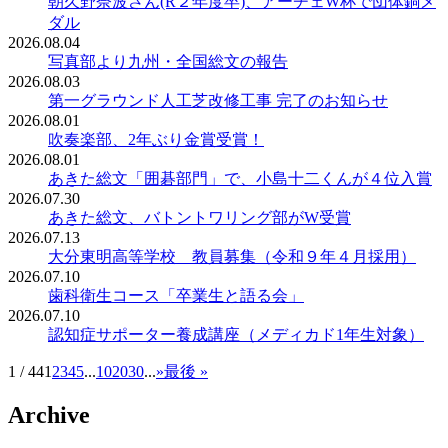
朝久野奈波さん(R２年度卒)、アーチェW杯で団体銅メ
ダル
2026.08.04
写真部より九州・全国総文の報告
2026.08.03
第一グラウンド人工芝改修工事 完了のお知らせ
2026.08.01
吹奏楽部、2年ぶり金賞受賞！
2026.08.01
あきた総文「囲碁部門」で、小島十二くんが４位入賞
2026.07.30
あきた総文、バトントワリング部がW受賞
2026.07.13
大分東明高等学校 教員募集（令和９年４月採用）
2026.07.10
歯科衛生コース「卒業生と語る会」
2026.07.10
認知症サポーター養成講座（メディカド1年生対象）
1 / 44
1
2
3
4
5
...
10
20
30
...
»
最後 »
Archive