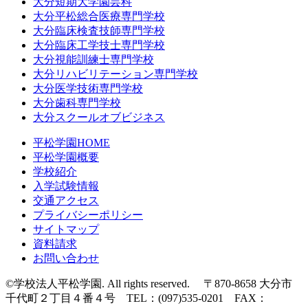
大分短期大学園芸科
大分平松総合医療専門学校
大分臨床検査技師専門学校
大分臨床工学技士専門学校
大分視能訓練士専門学校
大分リハビリテーション専門学校
大分医学技術専門学校
大分歯科専門学校
大分スクールオブビジネス
平松学園HOME
平松学園概要
学校紹介
入学試験情報
交通アクセス
プライバシーポリシー
サイトマップ
資料請求
お問い合わせ
©学校法人平松学園. All rights reserved. 〒870-8658 大分市
千代町２丁目４番４号 TEL：(097)535-0201 FAX：