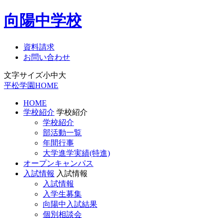
向陽中学校
資料請求
お問い合わせ
文字サイズ
小
中
大
平松学園HOME
HOME
学校紹介
学校紹介
学校紹介
部活動一覧
年間行事
大学進学実績(特進)
オープンキャンパス
入試情報
入試情報
入試情報
入学生募集
向陽中入試結果
個別相談会