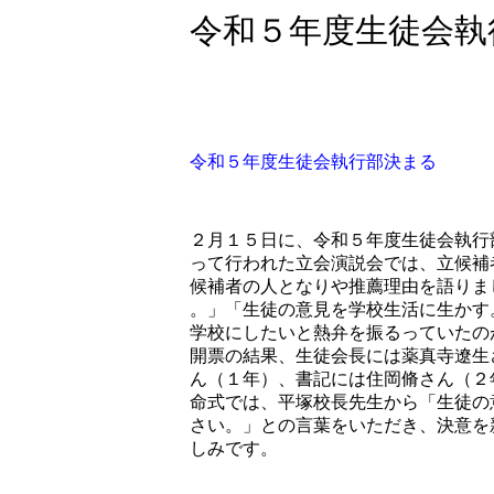
令和５年度生徒会執
令和５年度生徒会執行部決まる
２月１５日に、令和５年度生徒会執行
って行われた立会演説会では、立候補
候補者の人となりや推薦理由を語りま
。」「生徒の意見を学校生活に生かす
学校にしたいと熱弁を振るっていたの
開票の結果、生徒会長には薬真寺遼生
ん（１年）、書記には住岡脩さん（２
命式では、平塚校長先生から「生徒の
さい。」との言葉をいただき、決意を
しみです。