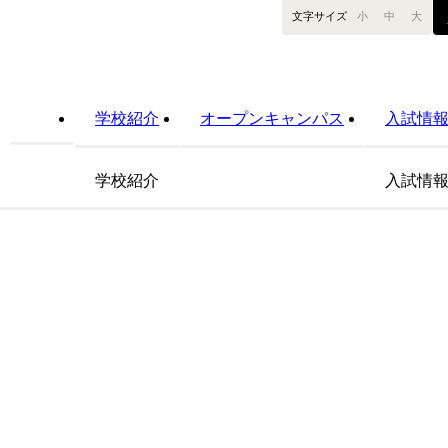
文字サイズ
小
中
大
向陽中学校
学校紹介
オープンキャンパス
入試情
学校紹介
入試情
学校紹介
部活動一覧
年間行事
大学進学実績(特進)
入試情報
入学生募集
向陽中入試
個別相談会