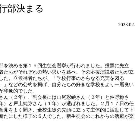
行部決まる
2023.02
部を決める第１５回生徒会選挙が行われました。投票に先立
者たちがそれぞれの熱い思いを述べ、その応援演説者たちが立
した。立候補者たちが、「学校行事のさらなる充実を図る
。」などの公約を掲げ、自分たちの好きな学校をより一層良い
が印象的でした。
さん（２年）、副会長には山尾彩絵さん（２年）と仲野称さ
年）と戸上純弥さん（１年）が選ばれました。２月１７日の任
意見をよく聞き、全校生徒の先頭に立って主体的に活動して下
新たにした様子の５人でした。新生徒会のこれからの活躍が楽