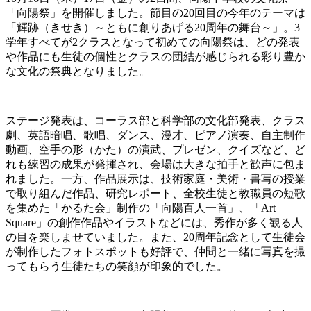
「向陽祭」を開催しました。節目の20回目の今年のテーマは
「輝跡（きせき）～ともに創りあげる20周年の舞台～」。3
学年すべてが2クラスとなって初めての向陽祭は、どの発表
や作品にも生徒の個性とクラスの団結が感じられる彩り豊か
な文化の祭典となりました。
ステージ発表は、コーラス部と科学部の文化部発表、クラス
劇、英語暗唱、歌唱、ダンス、漫才、ピアノ演奏、自主制作
動画、空手の形（かた）の演武、プレゼン、クイズなど、ど
れも練習の成果が発揮され、会場は大きな拍手と歓声に包ま
れました。一方、作品展示は、技術家庭・美術・書写の授業
で取り組んだ作品、研究レポート、全校生徒と教職員の短歌
を集めた「かるた会」制作の「向陽百人一首」、「Art
Square」の創作作品やイラストなどには、秀作が多く観る人
の目を楽しませていました。また、20周年記念として生徒会
が制作したフォトスポットも好評で、仲間と一緒に写真を撮
ってもらう生徒たちの笑顔が印象的でした。