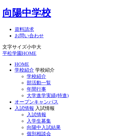
向陽中学校
資料請求
お問い合わせ
文字サイズ
小
中
大
平松学園HOME
HOME
学校紹介
学校紹介
学校紹介
部活動一覧
年間行事
大学進学実績(特進)
オープンキャンパス
入試情報
入試情報
入試情報
入学生募集
向陽中入試結果
個別相談会