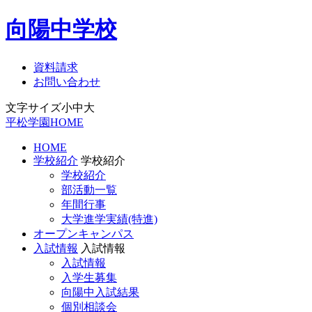
向陽中学校
資料請求
お問い合わせ
文字サイズ
小
中
大
平松学園HOME
HOME
学校紹介
学校紹介
学校紹介
部活動一覧
年間行事
大学進学実績(特進)
オープンキャンパス
入試情報
入試情報
入試情報
入学生募集
向陽中入試結果
個別相談会