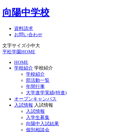
向陽中学校
資料請求
お問い合わせ
文字サイズ
小
中
大
平松学園HOME
HOME
学校紹介
学校紹介
学校紹介
部活動一覧
年間行事
大学進学実績(特進)
オープンキャンパス
入試情報
入試情報
入試情報
入学生募集
向陽中入試結果
個別相談会