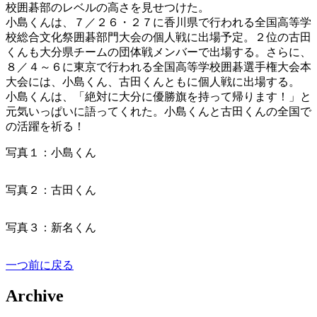
校囲碁部のレベルの高さを見せつけた。
小島くんは、７／２６・２７に香川県で行われる全国高等学
校総合文化祭囲碁部門大会の個人戦に出場予定。２位の古田
くんも大分県チームの団体戦メンバーで出場する。さらに、
８／４～６に東京で行われる全国高等学校囲碁選手権大会本
大会には、小島くん、古田くんともに個人戦に出場する。
小島くんは、「絶対に大分に優勝旗を持って帰ります！」と
元気いっぱいに語ってくれた。小島くんと古田くんの全国で
の活躍を祈る！
写真１：小島くん
写真２：古田くん
写真３：新名くん
一つ前に戻る
Archive