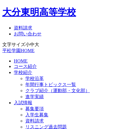
大分東明高等学校
資料請求
お問い合わせ
文字サイズ
小
中
大
平松学園HOME
HOME
コース紹介
学校紹介
学校沿革
年間行事トピックス一覧
クラブ紹介（運動部・文化部）
進学実績
入試情報
募集要項
入学生募集
資料請求
リスニング過去問題