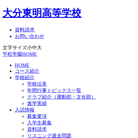
大分東明高等学校
資料請求
お問い合わせ
文字サイズ
小
中
大
平松学園HOME
HOME
コース紹介
学校紹介
学校沿革
年間行事トピックス一覧
クラブ紹介（運動部・文化部）
進学実績
入試情報
募集要項
入学生募集
資料請求
リスニング過去問題