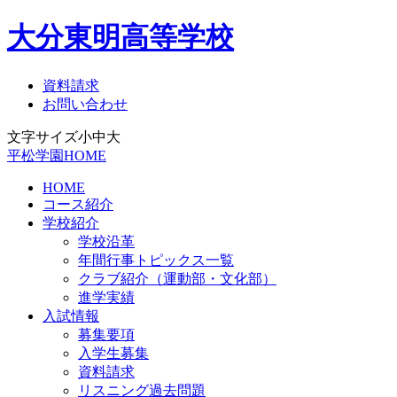
大分東明高等学校
資料請求
お問い合わせ
文字サイズ
小
中
大
平松学園HOME
HOME
コース紹介
学校紹介
学校沿革
年間行事トピックス一覧
クラブ紹介（運動部・文化部）
進学実績
入試情報
募集要項
入学生募集
資料請求
リスニング過去問題