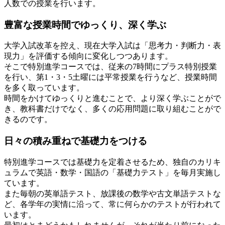
人数での授業
を行います。
豊富な授業時間でゆっくり、深く学ぶ
大学入試改革を控え、現在大学入試は「思考力・判断力・表
現力」を評価する傾向に変化しつつあります。
そこで特別進学コースでは、
従来の7時間にプラス特別授業
を行い、第1・3・5土曜には平常授業
を行うなど、授業時間
を多く取っています。
時間をかけてゆっくりと進むことで、より深く学ぶことがで
き、教科書だけでなく、多くの応用問題に取り組むことがで
きるのです。
日々の積み重ねで基礎力をつける
特別進学コースでは基礎力を定着させるため、
独自のカリキ
ュラムで英語・数学・国語の「基礎力テスト」を毎月実施
し
ています。
また毎朝の英単語テスト、放課後の数学や古文単語テストな
ど、各学年の実情に沿って、常に何らかのテストが行われて
います。