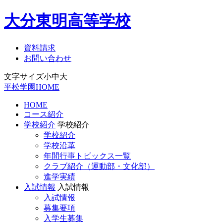
大分東明高等学校
資料請求
お問い合わせ
文字サイズ
小
中
大
平松学園HOME
HOME
コース紹介
学校紹介
学校紹介
学校紹介
学校沿革
年間行事トピックス一覧
クラブ紹介（運動部・文化部）
進学実績
入試情報
入試情報
入試情報
募集要項
入学生募集