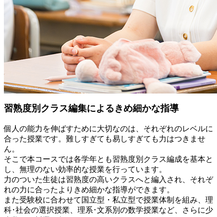
習熟度別クラス編集によるきめ細かな指導
個人の能力を伸ばすために大切なのは、それぞれのレベルに
合った授業です。難しすぎても易しすぎても力はつきませ
ん。
そこで本コースでは
各学年とも習熟度別クラス編成
を基本と
し、無理のない効率的な授業を行っています。
力のついた生徒は習熟度の高いクラスへと編入され、それぞ
れの力に合ったよりきめ細かな指導ができます。
また
受験校に合わせて国立型・私立型で授業体制
を組み、理
科･社会の選択授業、理系･文系別の数学授業など、さらに
少