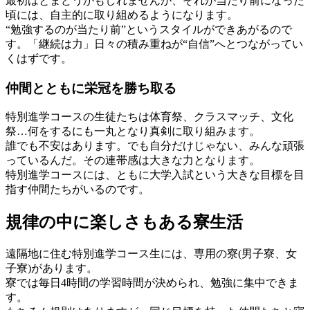
最初はとまどうかもしれませんが、それが当たり前になった
頃には、
自主的に取り組めるようになります。
“勉強するのが当たり前”というスタイルができあがるので
す。「継続は力」日々の積み重ねが“自信”へとつながってい
くはずです。
仲間とともに栄冠を勝ち取る
特別進学コースの生徒たちは体育祭、クラスマッチ、文化
祭…何をするにも一丸となり真剣に取り組みます。
誰でも不安はあります。でも自分だけじゃない、みんな頑張
っているんだ。その
連帯感は大きな力
となります。
特別進学コースには、
ともに大学入試という大きな目標を目
指す仲間たちがいる
のです。
規律の中に楽しさもある寮生活
遠隔地に住む特別進学コース生には、専用の寮(男子寮、女
子寮)があります。
寮では毎日4時間の学習時間が決められ、勉強に集中できま
す。