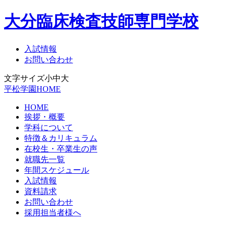
大分臨床検査技師専門学校
入試情報
お問い合わせ
文字サイズ
小
中
大
平松学園HOME
HOME
挨拶・概要
学科について
特徴＆カリキュラム
在校生・卒業生の声
就職先一覧
年間スケジュール
入試情報
資料請求
お問い合わせ
採用担当者様へ