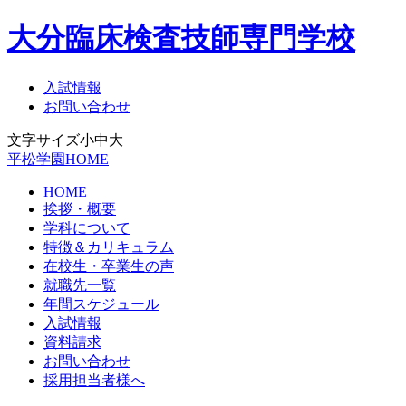
大分臨床検査技師専門学校
入試情報
お問い合わせ
文字サイズ
小
中
大
平松学園HOME
HOME
挨拶・概要
学科について
特徴＆カリキュラム
在校生・卒業生の声
就職先一覧
年間スケジュール
入試情報
資料請求
お問い合わせ
採用担当者様へ