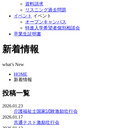
資料請求
リスニング過去問題
イベント
イベント
オープンキャンパス
特進入学希望者個別相談会
卒業生証明書
新着情報
what’s New
HOME
新着情報
投稿一覧
2026.01.23
介護福祉士国家試験激励壮行会
2026.01.17
共通テスト激励壮行会