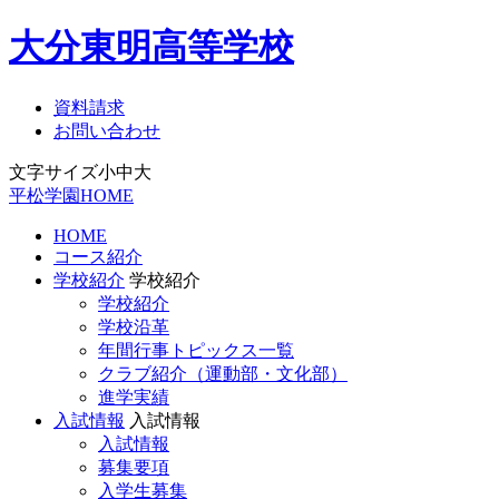
大分東明高等学校
資料請求
お問い合わせ
文字サイズ
小
中
大
平松学園HOME
HOME
コース紹介
学校紹介
学校紹介
学校紹介
学校沿革
年間行事トピックス一覧
クラブ紹介（運動部・文化部）
進学実績
入試情報
入試情報
入試情報
募集要項
入学生募集