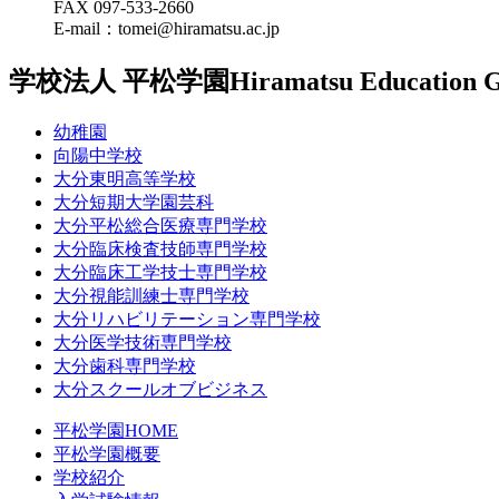
FAX 097-533-2660
E-mail：tomei@hiramatsu.ac.jp
学校法人 平松学園
Hiramatsu Education 
幼稚園
向陽中学校
大分東明高等学校
大分短期大学園芸科
大分平松総合医療専門学校
大分臨床検査技師専門学校
大分臨床工学技士専門学校
大分視能訓練士専門学校
大分リハビリテーション専門学校
大分医学技術専門学校
大分歯科専門学校
大分スクールオブビジネス
平松学園HOME
平松学園概要
学校紹介