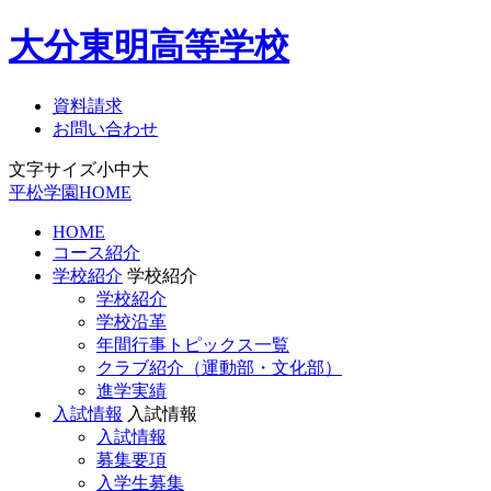
大分東明高等学校
資料請求
お問い合わせ
文字サイズ
小
中
大
平松学園HOME
HOME
コース紹介
学校紹介
学校紹介
学校紹介
学校沿革
年間行事トピックス一覧
クラブ紹介（運動部・文化部）
進学実績
入試情報
入試情報
入試情報
募集要項
入学生募集