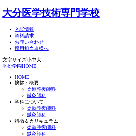
大分医学技術専門学校
入試情報
資料請求
お問い合わせ
採用担当者様へ
文字サイズ
小
中
大
平松学園HOME
HOME
挨拶・概要
柔道整復師科
鍼灸師科
学科について
柔道整復師科
鍼灸師科
特徴＆カリキュラム
柔道整復師科
鍼灸師科