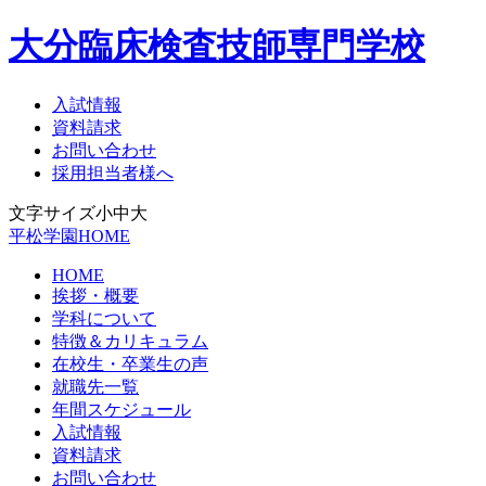
大分臨床検査技師専門学校
入試情報
資料請求
お問い合わせ
採用担当者様へ
文字サイズ
小
中
大
平松学園HOME
HOME
挨拶・概要
学科について
特徴＆カリキュラム
在校生・卒業生の声
就職先一覧
年間スケジュール
入試情報
資料請求
お問い合わせ