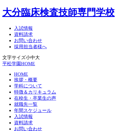
大分臨床検査技師専門学校
入試情報
資料請求
お問い合わせ
採用担当者様へ
文字サイズ
小
中
大
平松学園HOME
HOME
挨拶・概要
学科について
特徴＆カリキュラム
在校生・卒業生の声
就職先一覧
年間スケジュール
入試情報
資料請求
お問い合わせ