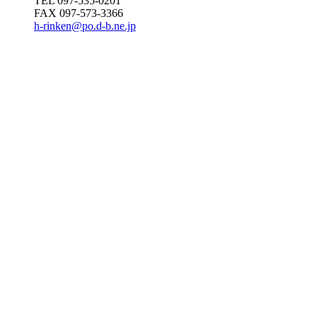
TEL 097-535-0201
FAX 097-573-3366
h-rinken@po.d-b.ne.jp