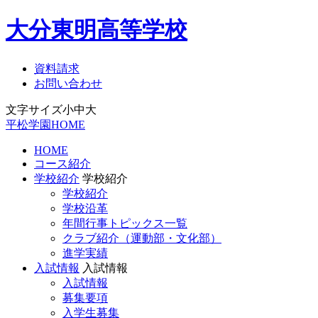
大分東明高等学校
資料請求
お問い合わせ
文字サイズ
小
中
大
平松学園HOME
HOME
コース紹介
学校紹介
学校紹介
学校紹介
学校沿革
年間行事トピックス一覧
クラブ紹介（運動部・文化部）
進学実績
入試情報
入試情報
入試情報
募集要項
入学生募集