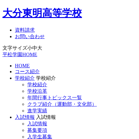
大分東明高等学校
資料請求
お問い合わせ
文字サイズ
小
中
大
平松学園HOME
HOME
コース紹介
学校紹介
学校紹介
学校紹介
学校沿革
年間行事トピックス一覧
クラブ紹介（運動部・文化部）
進学実績
入試情報
入試情報
入試情報
募集要項
入学生募集