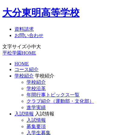
大分東明高等学校
資料請求
お問い合わせ
文字サイズ
小
中
大
平松学園HOME
HOME
コース紹介
学校紹介
学校紹介
学校紹介
学校沿革
年間行事トピックス一覧
クラブ紹介（運動部・文化部）
進学実績
入試情報
入試情報
入試情報
募集要項
入学生募集