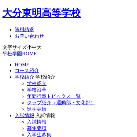
大分東明高等学校
資料請求
お問い合わせ
文字サイズ
小
中
大
平松学園HOME
HOME
コース紹介
学校紹介
学校紹介
学校紹介
学校沿革
年間行事トピックス一覧
クラブ紹介（運動部・文化部）
進学実績
入試情報
入試情報
入試情報
募集要項
入学生募集