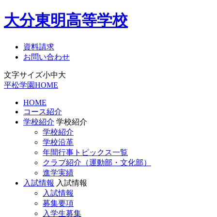
大分東明高等学校
資料請求
お問い合わせ
文字サイズ
小
中
大
平松学園HOME
HOME
コース紹介
学校紹介
学校紹介
学校紹介
学校沿革
年間行事トピックス一覧
クラブ紹介（運動部・文化部）
進学実績
入試情報
入試情報
入試情報
募集要項
入学生募集