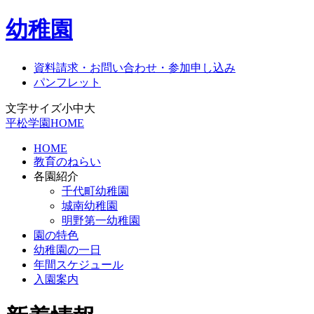
幼稚園
資料請求・お問い合わせ・参加申し込み
パンフレット
文字サイズ
小
中
大
平松学園HOME
HOME
教育のねらい
各園紹介
千代町幼稚園
城南幼稚園
明野第一幼稚園
園の特色
幼稚園の一日
年間スケジュール
入園案内