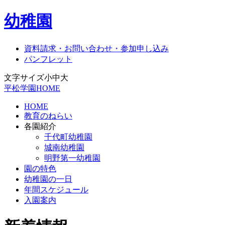
幼稚園
資料請求・お問い合わせ・参加申し込み
パンフレット
文字サイズ
小
中
大
平松学園HOME
HOME
教育のねらい
各園紹介
千代町幼稚園
城南幼稚園
明野第一幼稚園
園の特色
幼稚園の一日
年間スケジュール
入園案内