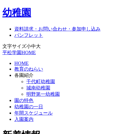
幼稚園
資料請求・お問い合わせ・参加申し込み
パンフレット
文字サイズ
小
中
大
平松学園HOME
HOME
教育のねらい
各園紹介
千代町幼稚園
城南幼稚園
明野第一幼稚園
園の特色
幼稚園の一日
年間スケジュール
入園案内