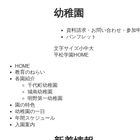
幼稚園
資料請求・お問い合わせ・参加
パンフレット
文字サイズ
小
中
大
平松学園HOME
HOME
教育のねらい
各園紹介
千代町幼稚園
城南幼稚園
明野第一幼稚園
園の特色
幼稚園の一日
年間スケジュール
入園案内