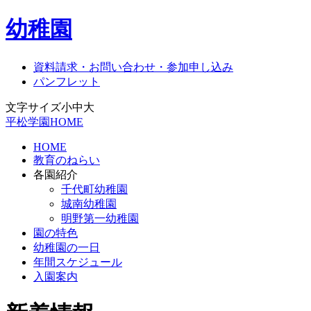
幼稚園
資料請求・お問い合わせ・参加申し込み
パンフレット
文字サイズ
小
中
大
平松学園HOME
HOME
教育のねらい
各園紹介
千代町幼稚園
城南幼稚園
明野第一幼稚園
園の特色
幼稚園の一日
年間スケジュール
入園案内