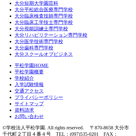
大分短期大学園芸科
大分平松総合医療専門学校
大分臨床検査技師専門学校
大分臨床工学技士専門学校
大分視能訓練士専門学校
大分リハビリテーション専門学校
大分医学技術専門学校
大分歯科専門学校
大分スクールオブビジネス
平松学園HOME
平松学園概要
学校紹介
入学試験情報
交通アクセス
プライバシーポリシー
サイトマップ
資料請求
お問い合わせ
©学校法人平松学園. All rights reserved. 〒870-8658 大分市
千代町２丁目４番４号 TEL：(097)535-0201 FAX：