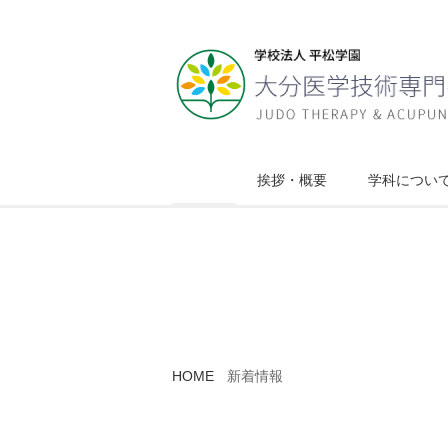
挨拶・概要
学科につい
柔道整復師科
鍼灸師科
柔道整復師科
鍼灸師科
新着情報
what’s New
HOME
新着情報