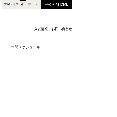
文字サイズ
小
中
大
平松学園HOME
入試情報
お問い合わせ
覧
年間スケジュール
柔道整復師科
鍼灸師科