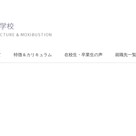
大分医学技術専門学校
て
特徴＆カリキュラム
在校生・卒業生の声
就職先一
柔道整復師科
鍼灸師科
柔道整復師科
鍼灸師科