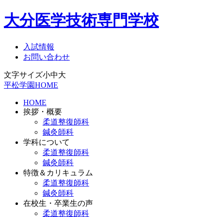
大分医学技術専門学校
入試情報
お問い合わせ
文字サイズ
小
中
大
平松学園HOME
HOME
挨拶・概要
柔道整復師科
鍼灸師科
学科について
柔道整復師科
鍼灸師科
特徴＆カリキュラム
柔道整復師科
鍼灸師科
在校生・卒業生の声
柔道整復師科