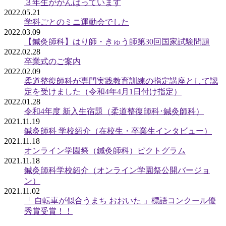
３年生ががんばっています
2022.05.21
学科ごとのミニ運動会でした
2022.03.09
【鍼灸師科】はり師・きゅう師第30回国家試験問題
2022.02.28
卒業式のご案内
2022.02.09
柔道整復師科が専門実践教育訓練の指定講座として認
定を受けました（令和4年4月1日付け指定）
2022.01.28
令和4年度 新入生宿題（柔道整復師科･鍼灸師科）
2021.11.19
鍼灸師科 学校紹介（在校生・卒業生インタビュー）
2021.11.18
オンライン学園祭（鍼灸師科）ピクトグラム
2021.11.18
鍼灸師科学校紹介（オンライン学園祭公開バージョ
ン）
2021.11.02
「 自転車が似合うまち おおいた 」標語コンクール優
秀賞受賞！！