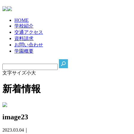
HO
ME
学校
紹介
交通
アクセス
資料
請求
お問
い合わせ
学園
概要
文字サイズ
小
大
新着情報
image23
2023.03.04｜