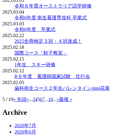
2025.03.05
令和６年度オーストラリア語学研修
2025.03.04
令和6年度 衛生看護専攻科 卒業式
2025.03.03
令和6年度 卒業式
2025.02.22
2025全商検定３冠・４冠達成！
2025.02.18
国際コース「餃子教室」
2025.02.15
1年生 スキー研修
2025.02.12
R６年度 看護師国家試験 壮行会
2025.02.05
歯科衛生コース２年生バレンタインmini花展
5 / 19
« 先頭
«
...
3
4
5
6
7
...
10
...
»
最後 »
Archive
2026年7月
2026年6月