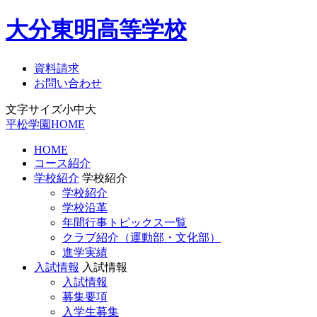
大分東明高等学校
資料請求
お問い合わせ
文字サイズ
小
中
大
平松学園HOME
HOME
コース紹介
学校紹介
学校紹介
学校紹介
学校沿革
年間行事トピックス一覧
クラブ紹介（運動部・文化部）
進学実績
入試情報
入試情報
入試情報
募集要項
入学生募集