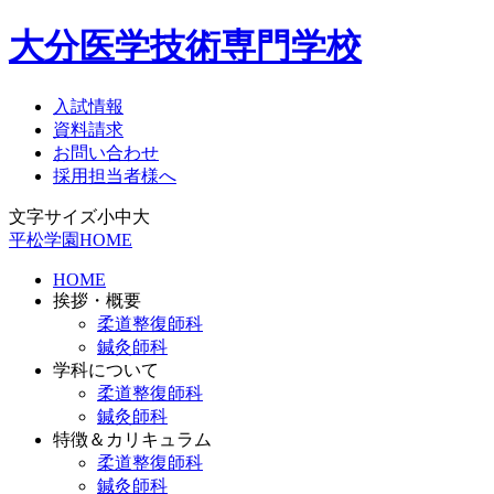
大分医学技術専門学校
入試情報
資料請求
お問い合わせ
採用担当者様へ
文字サイズ
小
中
大
平松学園HOME
HOME
挨拶・概要
柔道整復師科
鍼灸師科
学科について
柔道整復師科
鍼灸師科
特徴＆カリキュラム
柔道整復師科
鍼灸師科