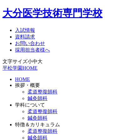
大分医学技術専門学校
入試情報
資料請求
お問い合わせ
採用担当者様へ
文字サイズ
小
中
大
平松学園HOME
HOME
挨拶・概要
柔道整復師科
鍼灸師科
学科について
柔道整復師科
鍼灸師科
特徴＆カリキュラム
柔道整復師科
鍼灸師科