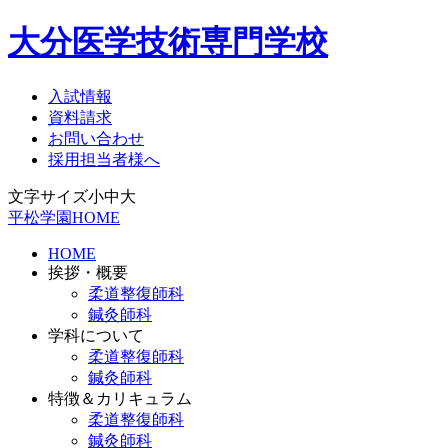
大分医学技術専門学校
入試情報
資料請求
お問い合わせ
採用担当者様へ
文字サイズ
小
中
大
平松学園HOME
HOME
挨拶・概要
柔道整復師科
鍼灸師科
学科について
柔道整復師科
鍼灸師科
特徴＆カリキュラム
柔道整復師科
鍼灸師科