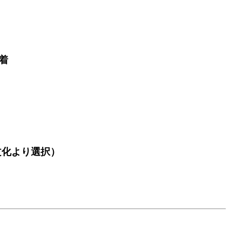
着
文化より選択）