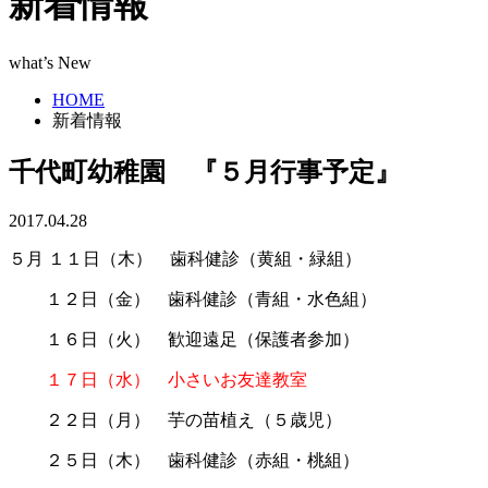
新着情報
what’s New
HOME
新着情報
千代町幼稚園 『５月行事予定』
2017.04.28
５月 １１日（木） 歯科健診（黄組・緑組）
１２日（金） 歯科健診（青組・水色組）
１６日（火） 歓迎遠足（保護者参加）
１７日（水） 小さいお友達教室
２２日（月） 芋の苗植え（５歳児）
２５日（木） 歯科健診（赤組・桃組）