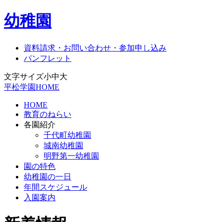
幼稚園
資料請求・お問い合わせ・参加申し込み
パンフレット
文字サイズ
小
中
大
平松学園HOME
HOME
教育のねらい
各園紹介
千代町幼稚園
城南幼稚園
明野第一幼稚園
園の特色
幼稚園の一日
年間スケジュール
入園案内