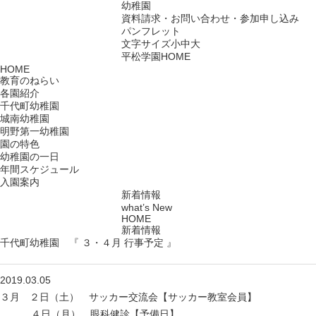
幼稚園
資料請求・お問い合わせ・参加申し込み
パンフレット
文字サイズ
小
中
大
平松学園HOME
HOME
教育のねらい
各園紹介
千代町幼稚園
城南幼稚園
明野第一幼稚園
園の特色
幼稚園の一日
年間スケジュール
入園案内
新着情報
what’s New
HOME
新着情報
千代町幼稚園 『 ３・４月 行事予定 』
2019.03.05
３月 ２日（土） サッカー交流会【サッカー教室会員】
４日（月） 眼科健診【予備日】