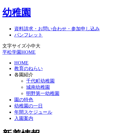
幼稚園
資料請求・お問い合わせ・参加申し込み
パンフレット
文字サイズ
小
中
大
平松学園HOME
HOME
教育のねらい
各園紹介
千代町幼稚園
城南幼稚園
明野第一幼稚園
園の特色
幼稚園の一日
年間スケジュール
入園案内