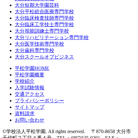
大分短期大学園芸科
大分平松総合医療専門学校
大分臨床検査技師専門学校
大分臨床工学技士専門学校
大分視能訓練士専門学校
大分リハビリテーション専門学校
大分医学技術専門学校
大分歯科専門学校
大分スクールオブビジネス
平松学園HOME
平松学園概要
学校紹介
入学試験情報
交通アクセス
プライバシーポリシー
サイトマップ
資料請求
お問い合わせ
©学校法人平松学園. All rights reserved. 〒870-8658 大分市
千代町２丁目４番４号 TEL：(097)535-0201 FAX：