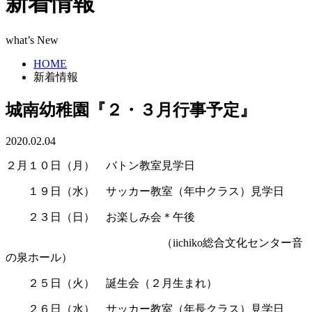
新着情報
what’s New
HOME
新着情報
城南幼稚園『２・３月行事予定』
2020.02.04
２月１０日（月）
あ
バトン教室見学日
ああ
１９日（水）
あ
サッカー教室（年中クラス）見学日
ああ
２３日（日）
あ
お楽しみ会＊午後
ああああああああああああああ
（iichiko総合文化センター音
の泉ホール）
ああ
２５日（火）
あ
誕生会（２月生まれ）
ああ
２６日（水）
あ
サッカー教室（年長クラス）見学日