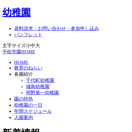
幼稚園
資料請求・お問い合わせ・参加申し込み
パンフレット
文字サイズ
小
中
大
平松学園HOME
HOME
教育のねらい
各園紹介
千代町幼稚園
城南幼稚園
明野第一幼稚園
園の特色
幼稚園の一日
年間スケジュール
入園案内