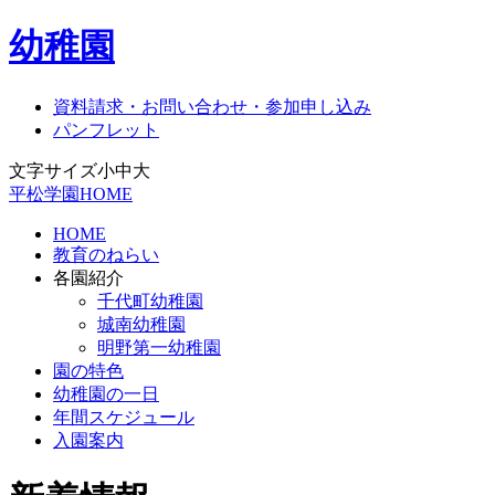
幼稚園
資料請求・お問い合わせ・参加申し込み
パンフレット
文字サイズ
小
中
大
平松学園HOME
HOME
教育のねらい
各園紹介
千代町幼稚園
城南幼稚園
明野第一幼稚園
園の特色
幼稚園の一日
年間スケジュール
入園案内