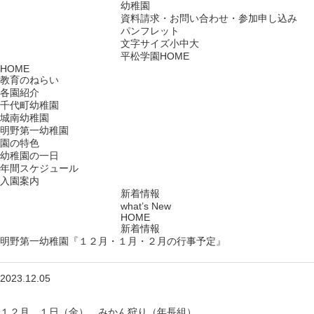
幼稚園
資料請求・お問い合わせ・参加申し込み
パンフレット
文字サイズ
小
中
大
平松学園HOME
HOME
教育のねらい
各園紹介
千代町幼稚園
城南幼稚園
明野第一幼稚園
園の特色
幼稚園の一日
年間スケジュール
入園案内
新着情報
what’s New
HOME
新着情報
明野第一幼稚園『１２月・１月・２月の行事予定』
2023.12.05
あ
１２月
あ
１日（金） みかん狩り（年長組）