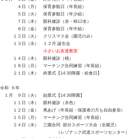
ああああ
４日（月） 保育参観日（年長組）
ああああ
５日（火） 保育参観日（年少組）
ああああ
７日（木） 眼科健診（赤・柿12名）
ああああ
８日（金） 保育参観日（年中組）
あああ
１２日（火） クリスマス会（園児のみ）
あああ
１３日（水） １２月 誕生会
ああああああああああ
小さいお友達教室
あああ
１４日（木） 眼科健診（桃）
あああ
１８日（月） マーチング合同練習（年長組）
あああ
２１日（木） 終業式【14:30降園・給食日】
あ
令和 ６年
あ
１月
あ
９日（火） 始業式【14:30降園】
あああ
１１日（木） 眼科健診（水色）
あああ
１２日（金） 凧あげ（年長組・保護者の方も自由参加）
あああ
１５日（月） マーチング合同練習（年長組）
あああ
２４日（水） 三園合同 節分スポーツ大会（全園児）
あああああああああああああ
（レゾナック武道スポーツセンター）