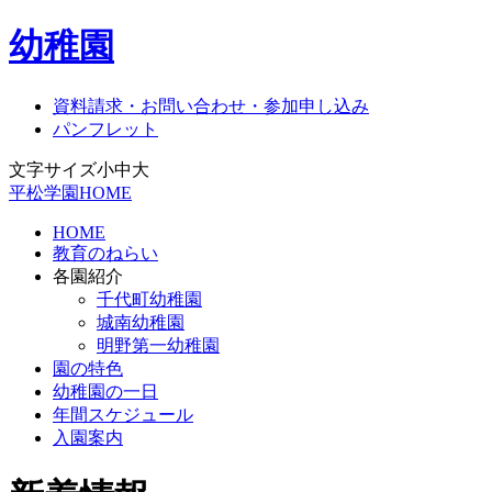
幼稚園
資料請求・お問い合わせ・参加申し込み
パンフレット
文字サイズ
小
中
大
平松学園HOME
HOME
教育のねらい
各園紹介
千代町幼稚園
城南幼稚園
明野第一幼稚園
園の特色
幼稚園の一日
年間スケジュール
入園案内