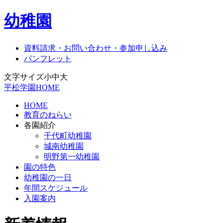
幼稚園
資料請求・お問い合わせ・参加申し込み
パンフレット
文字サイズ
小
中
大
平松学園HOME
HOME
教育のねらい
各園紹介
千代町幼稚園
城南幼稚園
明野第一幼稚園
園の特色
幼稚園の一日
年間スケジュール
入園案内