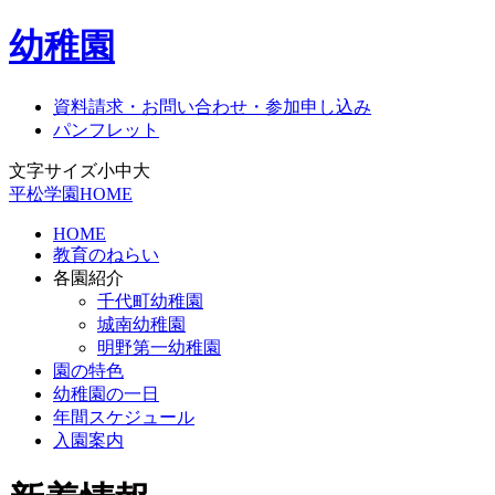
幼稚園
資料請求・お問い合わせ・参加申し込み
パンフレット
文字サイズ
小
中
大
平松学園HOME
HOME
教育のねらい
各園紹介
千代町幼稚園
城南幼稚園
明野第一幼稚園
園の特色
幼稚園の一日
年間スケジュール
入園案内