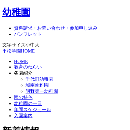
幼稚園
資料請求・お問い合わせ・参加申し込み
パンフレット
文字サイズ
小
中
大
平松学園HOME
HOME
教育のねらい
各園紹介
千代町幼稚園
城南幼稚園
明野第一幼稚園
園の特色
幼稚園の一日
年間スケジュール
入園案内