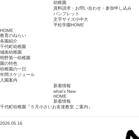
幼稚園
資料請求・お問い合わせ・参加申し込み
パンフレット
文字サイズ
小
中
大
平松学園HOME
HOME
教育のねらい
各園紹介
千代町幼稚園
城南幼稚園
明野第一幼稚園
園の特色
幼稚園の一日
年間スケジュール
入園案内
新着情報
what’s New
HOME
新着情報
千代町幼稚園『５月小さいお友達教室 ご案内』
2026.05.16