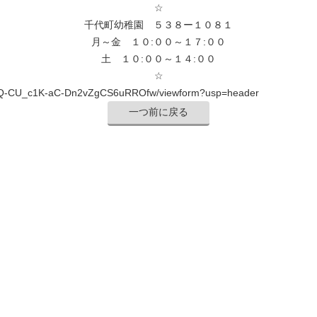
☆
千代町幼稚園 ５３８ー１０８１
月～金 １０:００～１７:００
土 １０:００～１４:００
☆
MexQ-CU_c1K-aC-Dn2vZgCS6uRROfw/viewform?usp=header
一つ前に戻る