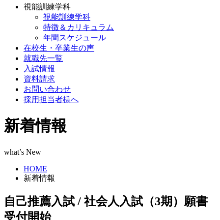
視能訓練学科
視能訓練学科
特徴＆カリキュラム
年間スケジュール
在校生・卒業生の声
就職先一覧
入試情報
資料請求
お問い合わせ
採用担当者様へ
新着情報
what’s New
HOME
新着情報
自己推薦入試 / 社会人入試（3期）願書
受付開始